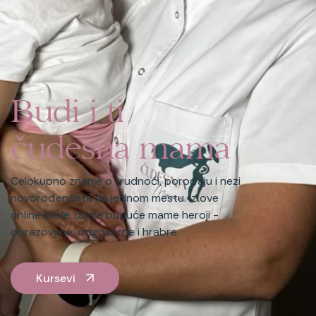
Budi i ti
čudesna mama
Celokupno znanje o trudnoći, porođaju i nezi
novorođenčeta na jednom mestu. Iz ove
online škole, izlaze buduće mame heroji -
obrazovane, odgovorne i hrabre.
Kursevi