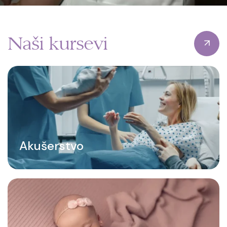
Naši kursevi
Akušerstvo
Sve što treba da znaš o sigurnom porođaju,
prepoznavanju signala tela i saradnji sa tvojom
prirodnom snagom.