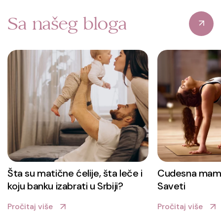
Sa našeg bloga
Šta su matične ćelije, šta leče i
Cudesna mama
koju banku izabrati u Srbiji?
Saveti
Pročitaj više
Pročitaj više