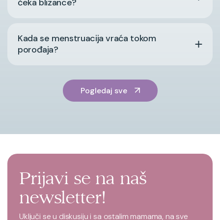
čeka blizance?
Kada se menstruacija vraća tokom
porođaja?
Pogledaj sve
Prijavi se na naš
newsletter!
Uključi se u diskusiju i sa ostalim mamama, na sve