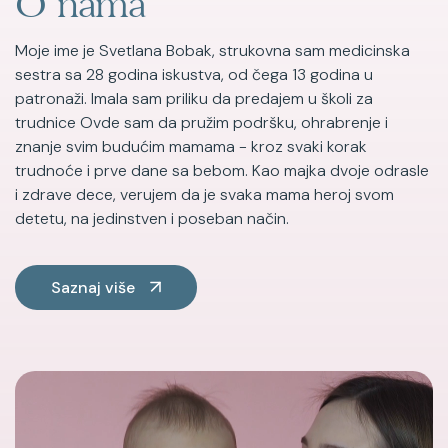
O nama
Moje ime je Svetlana Bobak, strukovna sam medicinska
sestra sa 28 godina iskustva, od čega 13 godina u
patronaži. Imala sam priliku da predajem u školi za
trudnice Ovde sam da pružim podršku, ohrabrenje i
znanje svim budućim mamama - kroz svaki korak
trudnoće i prve dane sa bebom. Kao majka dvoje odrasle
i zdrave dece, verujem da je svaka mama heroj svom
detetu, na jedinstven i poseban način.
Saznaj više