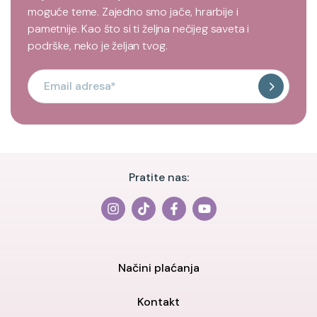
moguće teme. Zajedno smo jače, hrarbije i
pametnije. Kao što si ti željna nečijeg saveta i
podrške, neko je željan tvog.
Pratite nas:
Načini plaćanja
Kontakt