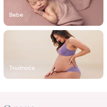
Bebe
Sve što treba da znaš o pravilnoj nezi, dojenju i prvim
koracima u najlepšoj ulozi koja te čeka.
Trudnoća
Sve što treba da znaš o čudesnih devet meseci rasta,
zdravlja i pripreme tvog tela za dolazak novog života.